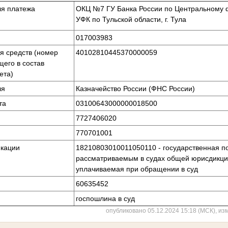
ля платежа
ОКЦ №7 ГУ Банка России по Центральному ф
УФК по Тульской области, г. Тула
017003983
я средств (номер
40102810445370000059
щего в состав
ета)
ля
Казначейство России (ФНС России)
та
03100643000000018500
7727406020
770701001
икации
18210803010011050110 - государственная п
рассматриваемым в судах общей юрисдикци
уплачиваемая при обращении в суд
60635452
госпошлина в суд
опубликовано 05.12.2024 15:18 (МСК), из