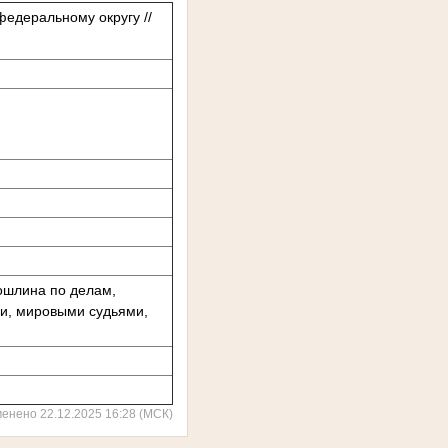
едеральному округу //
ошлина по делам,
и, мировыми судьями,
менено 22.12.2025 16:28 (МСК)