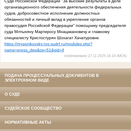
Суде Российской Федерации "За высокие результаты в деле
организационного обеспечения деятельности федеральных
судов, добросовестное исполнение должностных
обязанностей и личный вклад в укрепление органов
правосудия Российской Федерации" помощнику председателя
суда Млтыхяну Мартиросу Мнацакановичу и главному
специалисту Кристостурян Шохагат Хачатуровне.
https://myasnikovsky.ros.sudrf.ru/modules.php?
name=press_dep&op=51&gid=4
опубликовано 27.11.2025 16:18 (МСК)
ПОДАЧА ПРОЦЕССУАЛЬНЫХ ДОКУМЕНТОВ В
ЭЛЕКТРОННОМ ВИДЕ
О СУДЕ
СУДЕЙСКОЕ СООБЩЕСТВО
НОРМАТИВНЫЕ АКТЫ