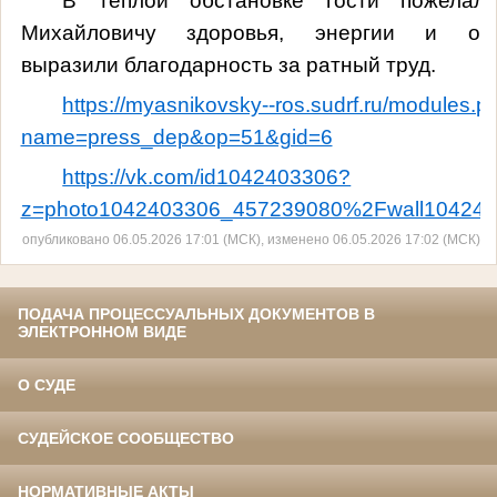
В теплой обстановке гости пожелал
Михайловичу здоровья, энергии и опт
выразили благодарность за ратный труд.
https://myasnikovsky--ros.sudrf.ru/modules.p
name=press_dep&op=51&gid=6
https://vk.com/id1042403306?
z=photo1042403306_457239080%2Fwall10424
опубликовано 06.05.2026 17:01 (МСК), изменено 06.05.2026 17:02 (МСК)
ПОДАЧА ПРОЦЕССУАЛЬНЫХ ДОКУМЕНТОВ В
ЭЛЕКТРОННОМ ВИДЕ
О СУДЕ
СУДЕЙСКОЕ СООБЩЕСТВО
НОРМАТИВНЫЕ АКТЫ