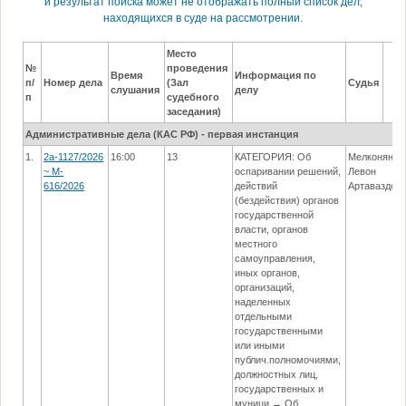
и результат поиска может не отображать полный список дел,
находящихся в суде на рассмотрении.
Место
№
проведения
Время
Информация по
п/
Номер дела
(Зал
Судья
слушания
делу
п
судебного
заседания)
Административные дела (КАC РФ) - первая инстанция
1.
2а-1127/2026
16:00
13
КАТЕГОРИЯ: Об
Мелконян
~ M-
оспаривании решений,
Левон
616/2026
действий
Артаваздов
(бездействия) органов
государственной
власти, органов
местного
самоуправления,
иных органов,
организаций,
наделенных
отдельными
государственными
или иными
публич.полномочиями,
должностных лиц,
государственных и
муници → Об