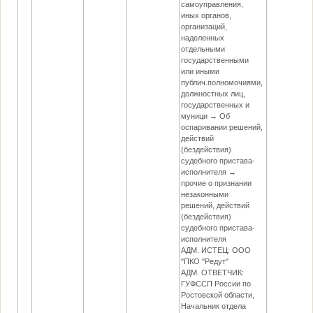
самоуправления,
иных органов,
организаций,
наделенных
отдельными
государственными
или иными
публич.полномочиями,
должностных лиц,
государственных и
муници → Об
оспаривании решений,
действий
(бездействия)
судебного пристава-
исполнителя →
прочие о признании
незаконными
решений, действий
(бездействия)
судебного пристава-
исполнителя
АДМ. ИСТЕЦ: ООО
"ПКО "Редут"
АДМ. ОТВЕТЧИК:
ГУФССП России по
Ростовской области,
Начальник отдела