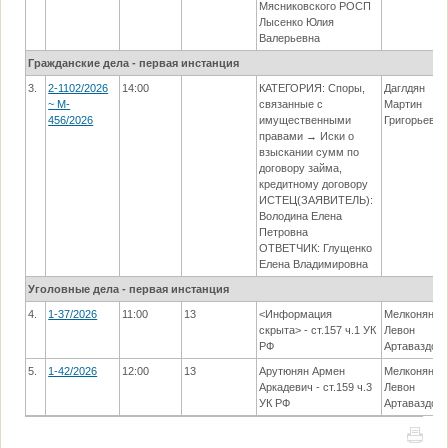
Мясниковского РОСП
Лысенко Юлия
Валерьевна
Гражданские дела - первая инстанция
3.
2-1102/2026
14:00
КАТЕГОРИЯ: Споры,
Даглдян
~ M-
связанные с
Мартин
456/2026
имущественными
Григорьевич
правами → Иски о
взыскании сумм по
договору займа,
кредитному договору
ИСТЕЦ(ЗАЯВИТЕЛЬ):
Володина Елена
Петровна
ОТВЕТЧИК: Глущенко
Елена Владимировна
Уголовные дела - первая инстанция
4.
1-37/2026
11:00
13
<Информация
Мелконян
скрыта> - ст.157 ч.1 УК
Левон
РФ
Артаваздов
5.
1-42/2026
12:00
13
Арутюнян Армен
Мелконян
Аркадевич - ст.159 ч.3
Левон
УК РФ
Артаваздов