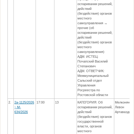
оспаривании решений,
действий
(бездействия) органов
местного
самоуправления →
прочие (об
оспаривании решений,
действий
(бездействия) органов
местного
самоуправления)
АДМ. ИСТЕЦ:
Почапский Василий
Степанович
АДМ. ОТВЕТЧИК:
Межмуниципальный
Сальский отдел
Управления
Росреестра по
Ростовской области
2.
2а-1125/2026
17:00
13
КАТЕГОРИЯ: Об
Мелконян
~ M-
оспаривании решений,
Левон
634/2026
действий
Артаваздов
(бездействия) органов
государственной
власти, органов
местного